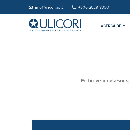
info@ulicori.ac.cr
+506 2528 8300
ACERCA DE
En breve un asesor se