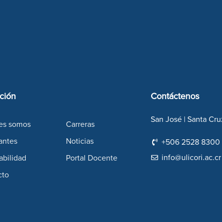
ción
Contáctenos
San José | Santa Cru
es somos
Carreras
antes
Noticias
+506 2528 8300
info@ulicori.ac.cr
abilidad
Portal Docente
cto