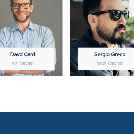
Davd Card
Sergio Greco
Art Teacher
Math Teacher