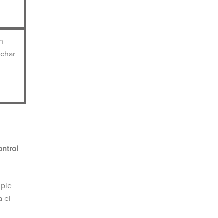
n
uchar
ontrol
mple
a el