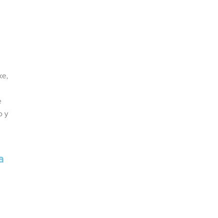
ke,
e
o y
a