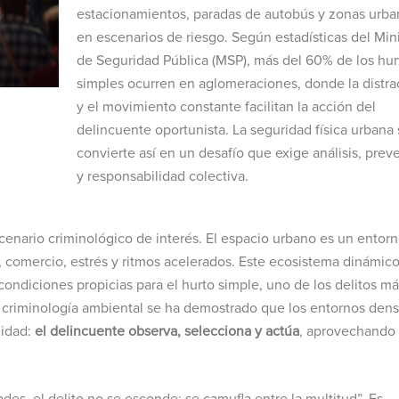
estacionamientos, paradas de autobús y zonas urba
en escenarios de riesgo. Según estadísticas del Mini
de Seguridad Pública (MSP), más del 60% de los hur
simples ocurren en aglomeraciones, donde la distra
y el movimiento constante facilitan la acción del
delincuente oportunista. La seguridad física urbana 
convierte así en un desafío que exige análisis, prev
y responsabilidad colectiva.
cenario criminológico de interés. El espacio urbano es un entor
omercio, estrés y ritmos acelerados. Este ecosistema dinámico
ondiciones propicias para el hurto simple, uno de los delitos má
a criminología ambiental se ha demostrado que los entornos dens
nidad:
el delincuente observa, selecciona y actúa
, aprovechando 
des, el delito no se esconde: se camufla entre la multitud”. Es