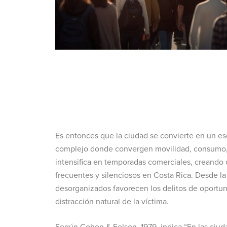
Es entonces que la ciudad se convierte en un es
complejo donde convergen movilidad, consumo, c
intensifica en temporadas comerciales, creando c
frecuentes y silenciosos en Costa Rica. Desde l
desorganizados favorecen los delitos de oportu
distracción natural de la víctima.
Según Cohen & Felson, 1979, indica “En las ciuda