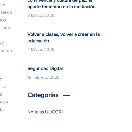
convivencia y cultura de paz, el
nas
aporte femenino en la mediación
sterio
8 Marzo, 2026
tos
cción
Volver a clases, volver a creer en la
educación
se
4 Marzo, 2026
ención
​​Seguridad Digital​
18 Febrero, 2026
no
 se
s
Categorías
os y
la
Noticias ULICORI