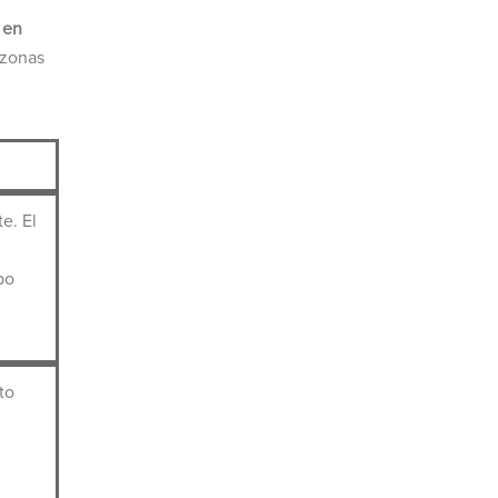
 en
 zonas
e. El
po
to