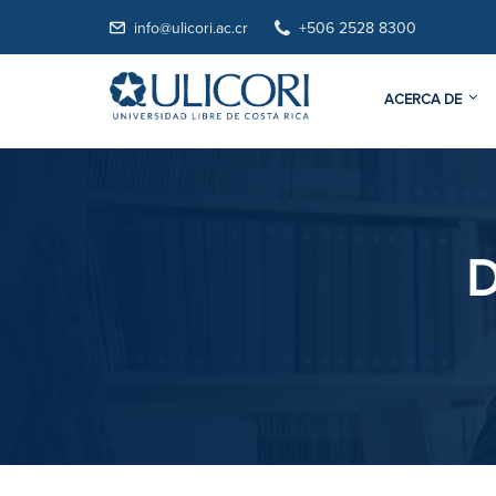
info@ulicori.ac.cr
+506 2528 8300
ACERCA DE
D