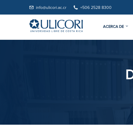
info@ulicori.ac.cr
+506 2528 8300
ACERCA DE
D