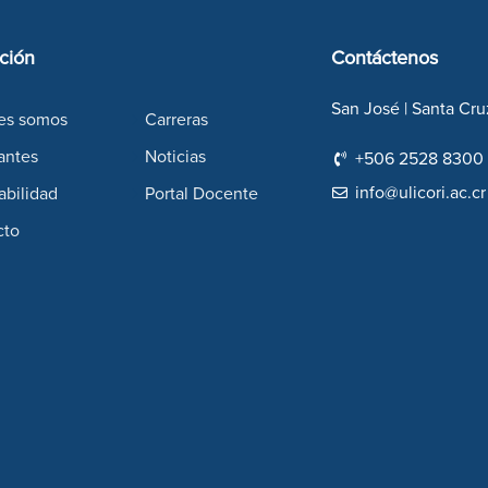
ción
Contáctenos
San José | Santa Cru
es somos
Carreras
antes
Noticias
+506 2528 8300
info@ulicori.ac.cr
abilidad
Portal Docente
cto