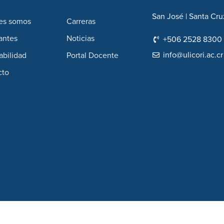
San José | Santa Cru
es somos
Carreras
antes
Noticias
+506 2528 8300
info@ulicori.ac.cr
abilidad
Portal Docente
cto