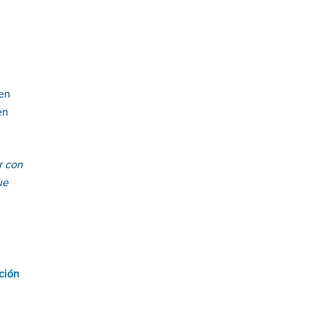
 en
en
r con
ue
ción