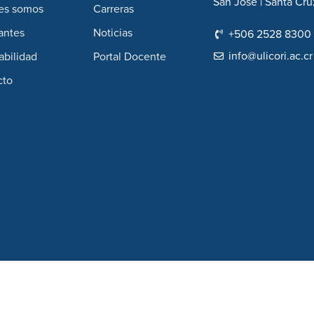
San José | Santa Cru
es somos
Carreras
antes
Noticias
+506 2528 8300
info@ulicori.ac.cr
abilidad
Portal Docente
cto