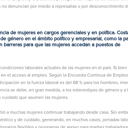
s no denuncian por miedo a represalias o por desconocimiento d
ncia de mujeres en cargos gerenciales y en política. Cost
de género en el ámbito político y empresarial, como la p
n barreras para que las mujeres accedan a puestos de
 condiciones laborales actuales de las mujeres en el país. Si bien
as en el acceso al empleo. Según la Encuesta Continua de Empleo
ticipación en la fuerza laboral es del 68 % para los hombres, mie
rencia se debe, en gran medida, a los estereotipos de género y a 
e cuidado que asumen las mujeres.
itió a muchas mujeres continuar trabajando desde casa. Sin emb
méstico y de cuidado, generando, en muchos casos, jornadas lab
orarios flexibles y programas de apoyo para madres trabajadora