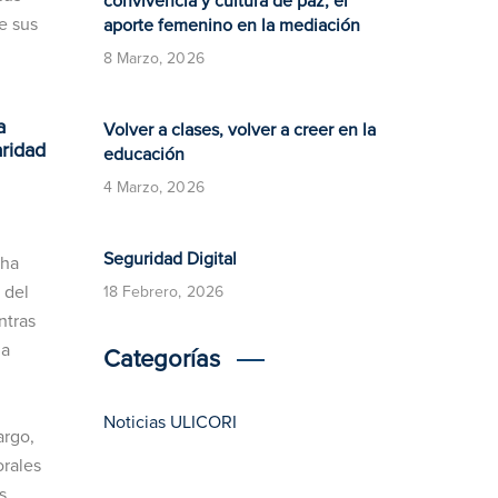
convivencia y cultura de paz, el
e sus
aporte femenino en la mediación
8 Marzo, 2026
a
Volver a clases, volver a creer en la
aridad
educación
4 Marzo, 2026
​​Seguridad Digital​
 ha
 del
18 Febrero, 2026
ntras
la
Categorías
Noticias ULICORI
argo,
orales
s,