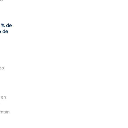
9 % de
o de
do
n en
y
entan