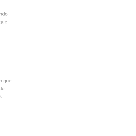
undo
 que
to que
nde
s