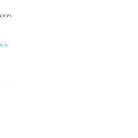
ujeres
cios